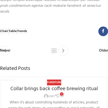
proin condimentum egestas taciti molestie hendrerit sit senectus
iaculis.
Chair
Table
Trends
Newer
Older
Related Posts
FURNITURE
27
Collar brings back coffee brewing ritual
AUG
0
user
When it's about controlling hundreds of articles, product