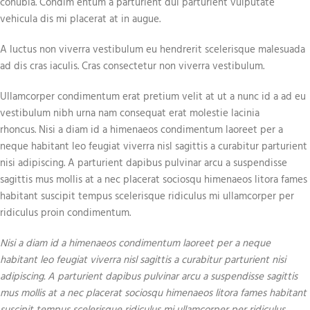
conubia. Condim entum a parturient dui parturient vulputate
vehicula dis mi placerat at in augue.
A luctus non viverra vestibulum eu hendrerit scelerisque malesuada
ad dis cras iaculis. Cras consectetur non viverra vestibulum.
Ullamcorper condimentum erat pretium velit at ut a nunc id a ad eu
vestibulum nibh urna nam consequat erat molestie lacinia
rhoncus. Nisi a diam id a himenaeos condimentum laoreet per a
neque habitant leo feugiat viverra nisl sagittis a curabitur parturient
nisi adipiscing. A parturient dapibus pulvinar arcu a suspendisse
sagittis mus mollis at a nec placerat sociosqu himenaeos litora fames
habitant suscipit tempus scelerisque ridiculus mi ullamcorper per
ridiculus proin condimentum.
Nisi a diam id a himenaeos condimentum laoreet per a neque
habitant leo feugiat viverra nisl sagittis a curabitur parturient nisi
adipiscing. A parturient dapibus pulvinar arcu a suspendisse sagittis
mus mollis at a nec placerat sociosqu himenaeos litora fames habitant
suscipit tempus scelerisque ridiculus mi ullamcorper per ridiculus